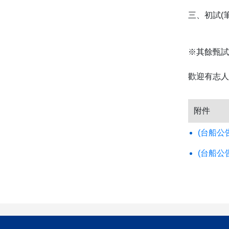
三、初試(筆
※其餘甄試
歡迎有志人
附件
(台船公
(台船公