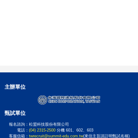
主辦
單位
甄試
單位
報名諮詢：松盟科技股份有限公司
電話：
(04) 2315-2500
分機 601、602、603
客服信箱：
twrecruit@summit-edu.com.tw
(來信主旨請註明甄試名稱)